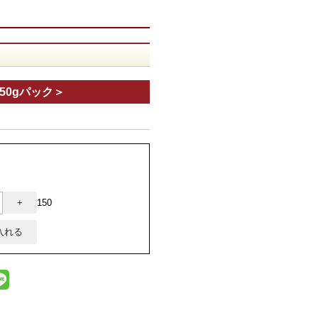
50gパック＞
150